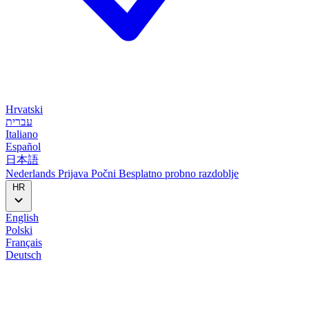
Hrvatski
עברית
Italiano
Español
日本語
Nederlands
Prijava
Počni
Besplatno probno razdoblje
HR
English
Polski
Français
Deutsch