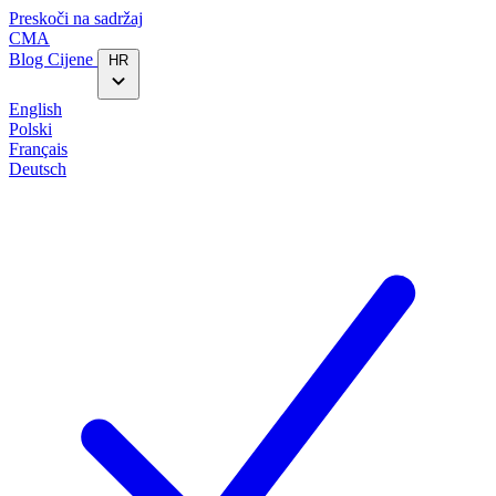
Preskoči na sadržaj
CMA
Blog‎
Cijene
HR
English
Polski
Français
Deutsch