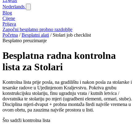
日本語
Nederlands
Blog‎
Cijene
Prijava
Započni besplatno probno razdoblje
Početna
/
Besplatni alati
/
Stolari job checklist
Besplatno preuzimanje
Besplatna radna kontrolna
lista za Stolari
Kontrolna lista prije posla, na gradilištu i nakon posla za stolarske i
tesarske radove u Ujedinjenom Kraljevstvu. Pokriva grubu
konstrukcijsku stolariju, finu ugradnju vrata / kutnih letvica /
dovratnika te stolariju po mjeri (ugradbeni elementi, ormari, stube).
Disciplina mjeri-dvaput + probna montaža štedi najviše vremena u
ovom obrtu, pa zauzima najviše prostora u listi.
Što sadrži kontrolna lista