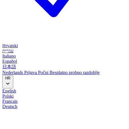
Hrvatski
עברית
Italiano
Español
日本語
Nederlands
Prijava
Počni
Besplatno probno razdoblje
HR
English
Polski
Français
Deutsch