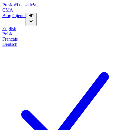
Preskoči na sadržaj
CMA
Blog‎
Cijene
HR
English
Polski
Français
Deutsch