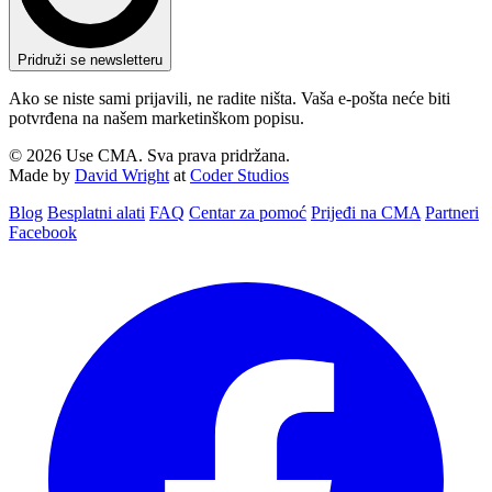
Pridruži se newsletteru
Ako se niste sami prijavili, ne radite ništa. Vaša e-pošta neće biti
potvrđena na našem marketinškom popisu.
© 2026 Use CMA. Sva prava pridržana.
Made by
David Wright
at
Coder Studios
Blog‎
Besplatni alati
FAQ
Centar za pomoć
Prijeđi na CMA
Partneri
Facebook