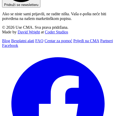
Pridruži se newsletteru
Ako se niste sami prijavili, ne radite ništa. Vaša e-pošta neće biti
potvrđena na našem marketinškom popisu.
© 2026 Use CMA. Sva prava pridržana.
Made by
David Wright
at
Coder Studios
Blog‎
Besplatni alati
FAQ
Centar za pomoć
Prijeđi na CMA
Partneri
Facebook