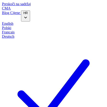
Preskoči na sadržaj
CMA
Blog‎
Cijene
HR
English
Polski
Français
Deutsch