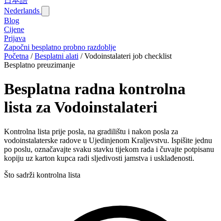
日本語
Nederlands
Blog‎
Cijene
Prijava
Započni besplatno probno razdoblje
Početna
/
Besplatni alati
/
Vodoinstalateri job checklist
Besplatno preuzimanje
Besplatna radna kontrolna
lista za Vodoinstalateri
Kontrolna lista prije posla, na gradilištu i nakon posla za
vodoinstalaterske radove u Ujedinjenom Kraljevstvu. Ispišite jednu
po poslu, označavajte svaku stavku tijekom rada i čuvajte potpisanu
kopiju uz karton kupca radi sljedivosti jamstva i usklađenosti.
Što sadrži kontrolna lista