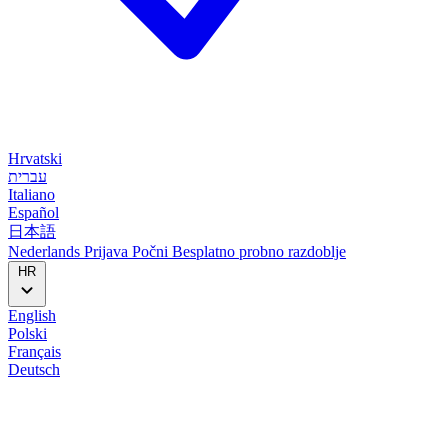
Hrvatski
עברית
Italiano
Español
日本語
Nederlands
Prijava
Počni
Besplatno probno razdoblje
HR
English
Polski
Français
Deutsch