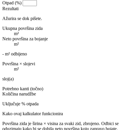
Otpad (%)
Rezultati
Ažurira se dok pišete.
Ukupna površina zida
m²
Neto površina za bojanje
m²
-
m² odbijeno
Površina × slojevi
m²
sloj(a)
Potrebno kanti (točno)
Količina narudžbe
Uključuje
% otpada
Kako ovaj kalkulator funkcionira
Površina zida je širina × visina za svaki zid, zbrojeno. Odbici se
oduzimaju kako bi se dobila neto površina koju zapravo bojate.