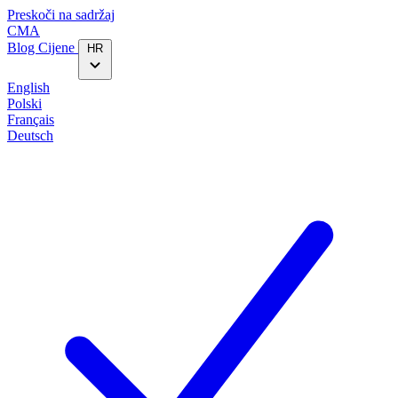
Preskoči na sadržaj
CMA
Blog‎
Cijene
HR
English
Polski
Français
Deutsch