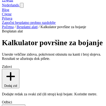
日本語
Nederlands
Blog‎
Cijene
Prijava
Započni besplatno probno razdoblje
Početna
/
Besplatni alati
/
Kalkulator površine za bojanje
Besplatan alat
Kalkulator površine za bojanje
Unesite veličine zidova, pokrivnost otisnutu na kanti i broj slojeva.
Rezultati se ažuriraju dok pišete.
Zidovi
Dodaj zid
Dodajte redak za svaki zid (ili strop) koji bojate. Koristite metre.
Odbici