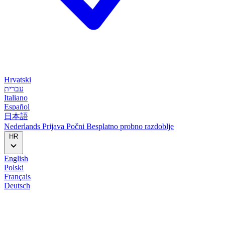
Hrvatski
עברית
Italiano
Español
日本語
Nederlands
Prijava
Počni
Besplatno probno razdoblje
HR
English
Polski
Français
Deutsch