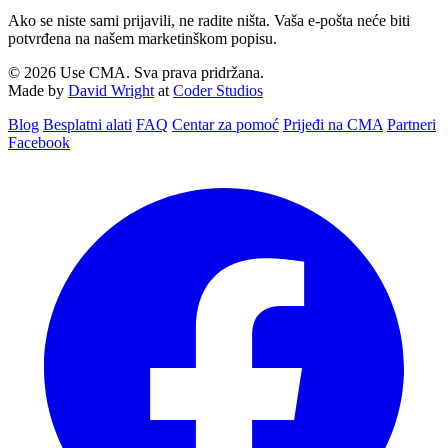
Ako se niste sami prijavili, ne radite ništa. Vaša e-pošta neće biti
potvrđena na našem marketinškom popisu.
© 2026 Use CMA. Sva prava pridržana.
Made by
David Wright
at
Coder Studios
Blog‎
Besplatni alati
FAQ
Centar za pomoć
Prijeđi na CMA
Partneri
Facebook