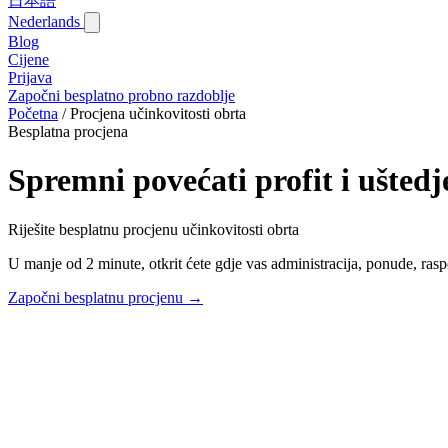
日本語
Nederlands
Blog‎
Cijene
Prijava
Započni besplatno probno razdoblje
Početna
/
Procjena učinkovitosti obrta
Besplatna procjena
Spremni povećati profit i uštedj
Riješite besplatnu procjenu učinkovitosti obrta
U manje od 2 minute, otkrit ćete gdje vas administracija, ponude, raspo
Započni besplatnu procjenu →