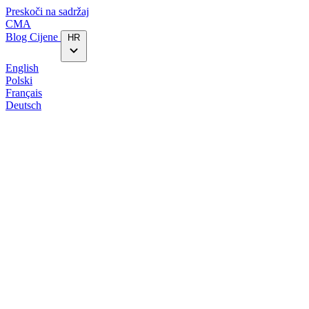
Preskoči na sadržaj
CMA
Blog‎
Cijene
HR
English
Polski
Français
Deutsch