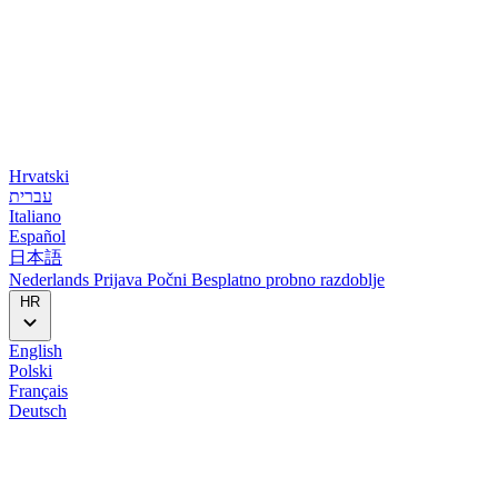
Hrvatski
עברית
Italiano
Español
日本語
Nederlands
Prijava
Počni
Besplatno probno razdoblje
HR
English
Polski
Français
Deutsch