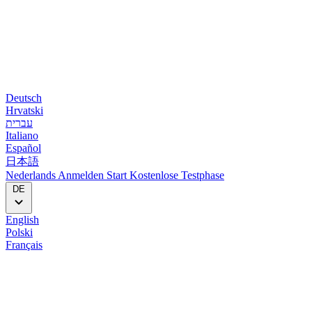
Deutsch
Hrvatski
עברית
Italiano
Español
日本語
Nederlands
Anmelden
Start
Kostenlose Testphase
DE
English
Polski
Français