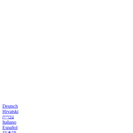
Deutsch
Hrvatski
עברית
Italiano
Español