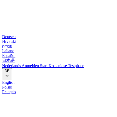
Deutsch
Hrvatski
עברית
Italiano
Español
日本語
Nederlands
Anmelden
Start
Kostenlose Testphase
DE
English
Polski
Français