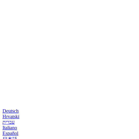
Deutsch
Hrvatski
עברית
Italiano
Español