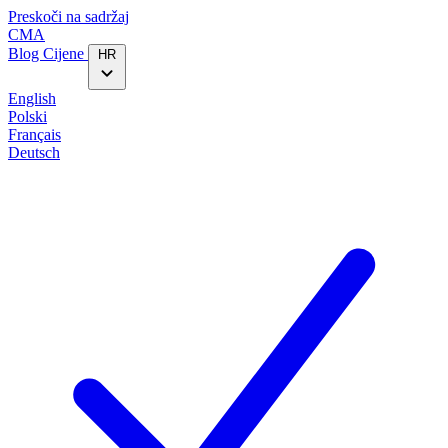
Preskoči na sadržaj
CMA
Blog‎
Cijene
HR
English
Polski
Français
Deutsch