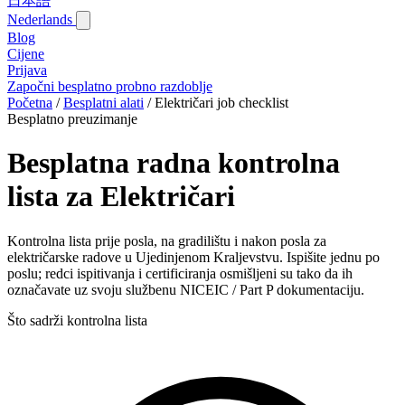
日本語
Nederlands
Blog‎
Cijene
Prijava
Započni besplatno probno razdoblje
Početna
/
Besplatni alati
/
Električari job checklist
Besplatno preuzimanje
Besplatna radna kontrolna
lista za Električari
Kontrolna lista prije posla, na gradilištu i nakon posla za
električarske radove u Ujedinjenom Kraljevstvu. Ispišite jednu po
poslu; redci ispitivanja i certificiranja osmišljeni su tako da ih
označavate uz svoju službenu NICEIC / Part P dokumentaciju.
Što sadrži kontrolna lista