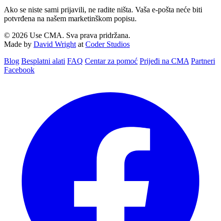
Ako se niste sami prijavili, ne radite ništa. Vaša e-pošta neće biti
potvrđena na našem marketinškom popisu.
© 2026 Use CMA. Sva prava pridržana.
Made by
David Wright
at
Coder Studios
Blog‎
Besplatni alati
FAQ
Centar za pomoć
Prijeđi na CMA
Partneri
Facebook