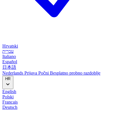
Hrvatski
עברית
Italiano
Español
日本語
Nederlands
Prijava
Počni
Besplatno probno razdoblje
HR
English
Polski
Français
Deutsch