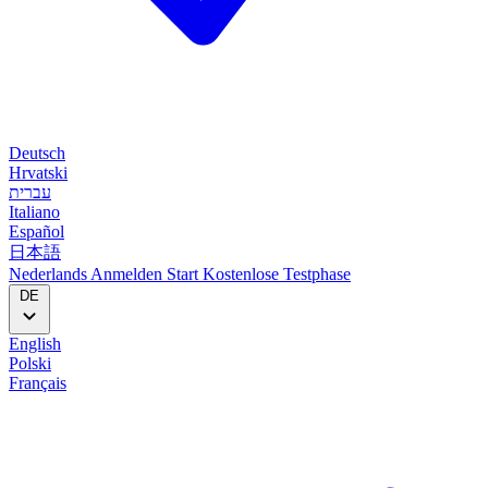
Deutsch
Hrvatski
עברית
Italiano
Español
日本語
Nederlands
Anmelden
Start
Kostenlose Testphase
DE
English
Polski
Français