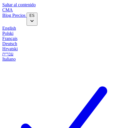
Saltar al contenido
CMA
Blog‎
Precios
ES
English
Polski
Français
Deutsch
Hrvatski
עברית
Italiano