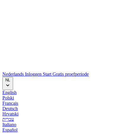
Nederlands
Inloggen
Start
Gratis proefperiode
NL
English
Polski
Français
Deutsch
Hrvatski
עברית
Italiano
Español