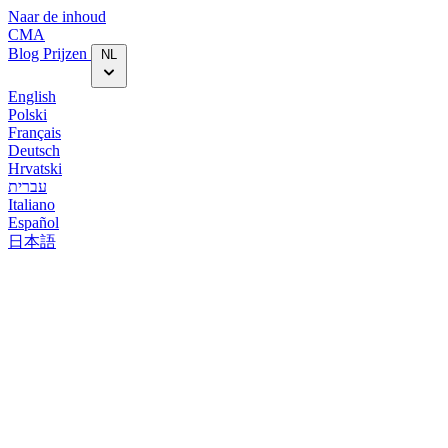
Naar de inhoud
CMA
Blog‎
Prijzen
NL
English
Polski
Français
Deutsch
Hrvatski
עברית
Italiano
Español
日本語