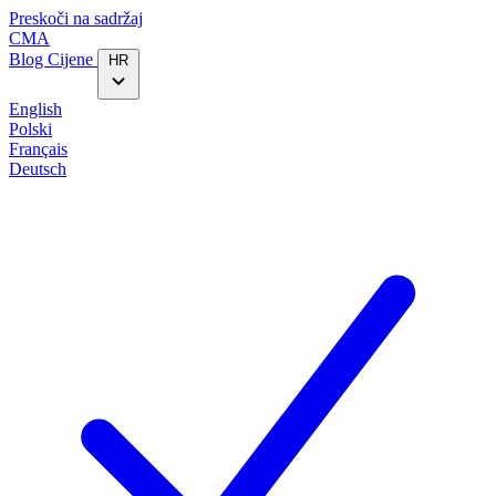
Preskoči na sadržaj
CMA
Blog‎
Cijene
HR
English
Polski
Français
Deutsch