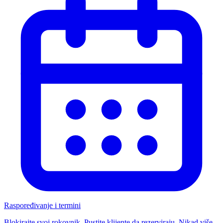
Raspoređivanje i termini
Blokirajte svoj rokovnik. Pustite klijente da rezerviraju. Nikad više