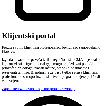
Klijentski portal
Pružite svojim klijentima profesionalno, brendirano samoposlužno
iskustvo.
Izgledajte kao mnogo veća tvrtka nego što jeste. CMA daje svakom
klijentu vlastiti siguran portal gdje mogu pregledavati ponude,
prihvaćati prijedloge, plaćati račune, prenositi dokumente i
rezervirati termine. Brendiran je za vašu tvrtku i pruža klijentima
profesionalno samoposlužno iskustvo koje gradi povjerenje i štedi
vam vrijeme.
Započnite 14-dnevno besplatno probno razdoblje