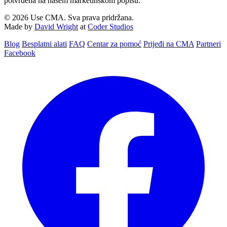
potvrđena na našem marketinškom popisu.
© 2026 Use CMA. Sva prava pridržana.
Made by
David Wright
at
Coder Studios
Blog‎
Besplatni alati
FAQ
Centar za pomoć
Prijeđi na CMA
Partneri
Facebook