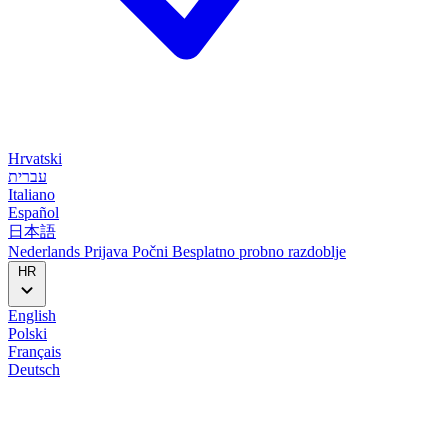
Hrvatski
עברית
Italiano
Español
日本語
Nederlands
Prijava
Počni
Besplatno probno razdoblje
HR
English
Polski
Français
Deutsch