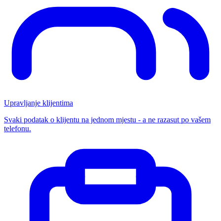
Upravljanje klijentima
Svaki podatak o klijentu na jednom mjestu - a ne razasut po vašem
telefonu.