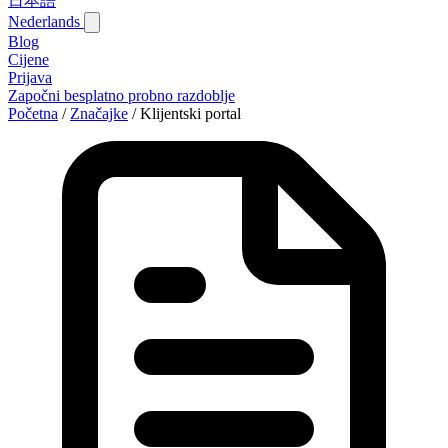
日本語
Nederlands
Blog‎
Cijene
Prijava
Započni besplatno probno razdoblje
Početna
/
Značajke
/
Klijentski portal