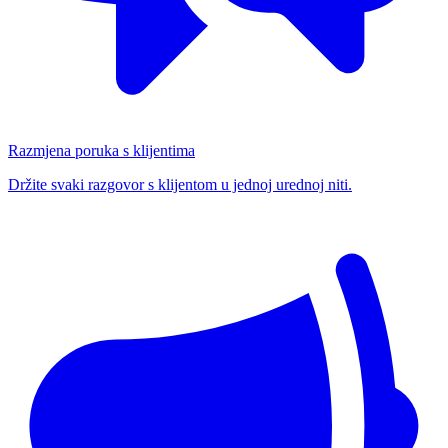
Razmjena poruka s klijentima
Držite svaki razgovor s klijentom u jednoj urednoj niti.