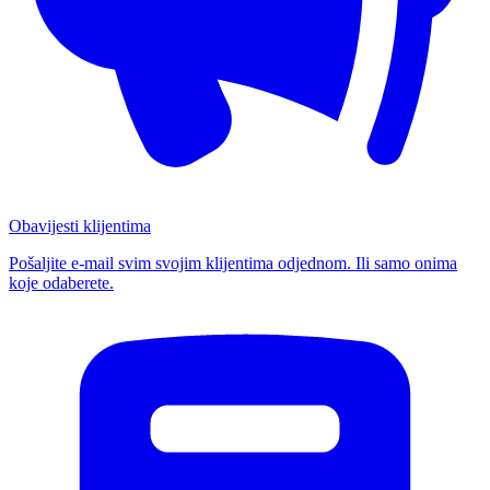
Obavijesti klijentima
Pošaljite e-mail svim svojim klijentima odjednom. Ili samo onima
koje odaberete.