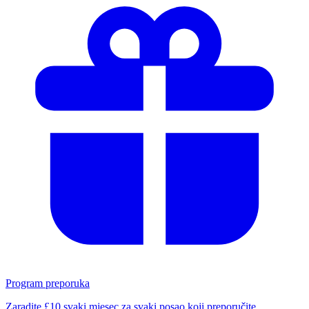
Program preporuka
Zaradite £10 svaki mjesec za svaki posao koji preporučite.