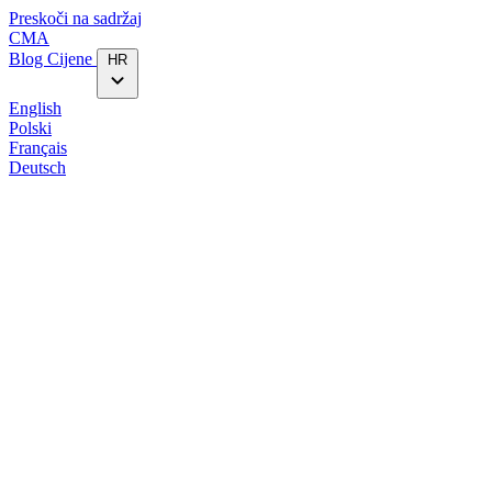
Preskoči na sadržaj
CMA
Blog‎
Cijene
HR
English
Polski
Français
Deutsch