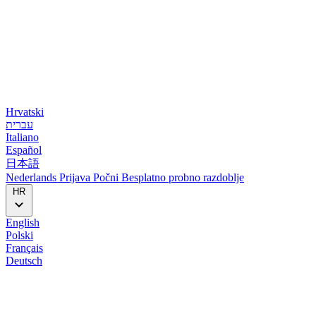
Hrvatski
עברית
Italiano
Español
日本語
Nederlands
Prijava
Počni
Besplatno probno razdoblje
HR
English
Polski
Français
Deutsch