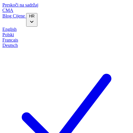
Preskoči na sadržaj
CMA
Blog‎
Cijene
HR
English
Polski
Français
Deutsch