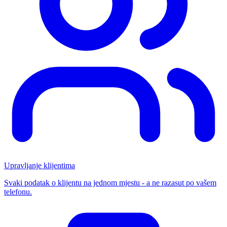
Upravljanje klijentima
Svaki podatak o klijentu na jednom mjestu - a ne razasut po vašem
telefonu.