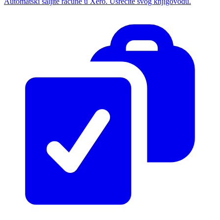
Automatski šaljite račune u Xero. Usrećite svog knjigovođu.