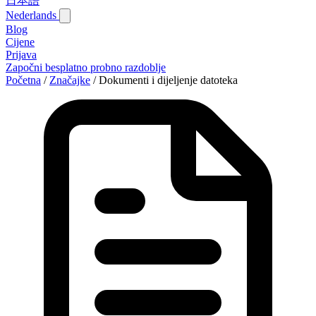
日本語
Nederlands
Blog‎
Cijene
Prijava
Započni besplatno probno razdoblje
Početna
/
Značajke
/
Dokumenti i dijeljenje datoteka