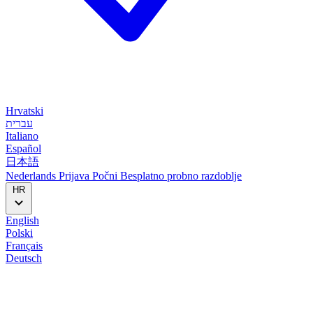
Hrvatski
עברית
Italiano
Español
日本語
Nederlands
Prijava
Počni
Besplatno probno razdoblje
HR
English
Polski
Français
Deutsch