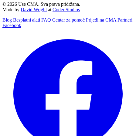
© 2026 Use CMA. Sva prava pridržana.
Made by
David Wright
at
Coder Studios
Blog‎
Besplatni alati
FAQ
Centar za pomoć
Prijeđi na CMA
Partneri
Facebook