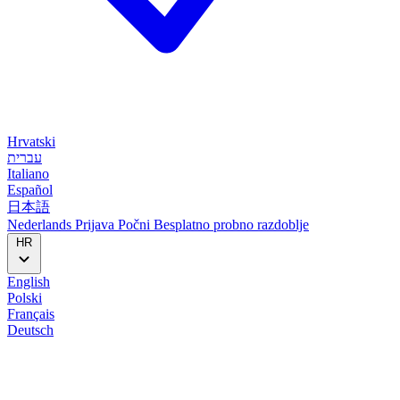
Hrvatski
עברית
Italiano
Español
日本語
Nederlands
Prijava
Počni
Besplatno probno razdoblje
HR
English
Polski
Français
Deutsch