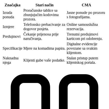
Značajka
Stari način
CMA‎
Proračunske tablice sa
Izrada
Jasne ponude po prozoru
zbunjujućim kodovima
ponuda
s fotografijama.
prozora.
Telefonsko prebacivanje za
Online samouslužna
Izmjere
dogovor posjeta.
rezervacija.
Čekanje prijenosa prije
Trenutni predujmovi
Predujmovi
naručivanja.
karticom pri odobrenju.
Digitalne evidencije
Specifikacije
Mjere na komadima papira.
povezane sa svakim
klijentom.
Naknadna
Stalan pristup putem
Klijenti gube vaše podatke.
njega
klijentskog portala.