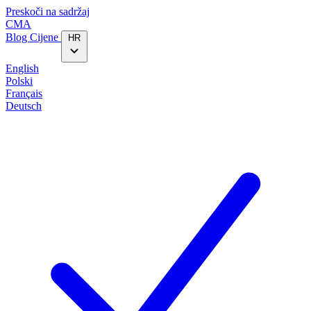
Preskoči na sadržaj
CMA
Blog‎
Cijene
HR
English
Polski
Français
Deutsch