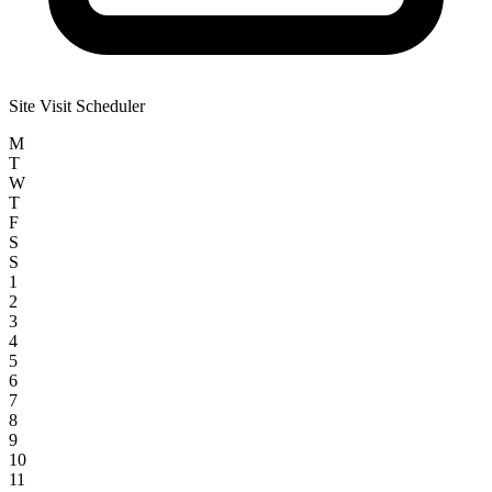
Site Visit Scheduler
M
T
W
T
F
S
S
1
2
3
4
5
6
7
8
9
10
11