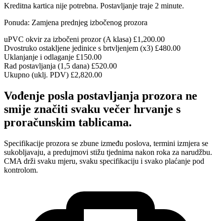
Kreditna kartica nije potrebna. Postavljanje traje 2 minute.
Ponuda: Zamjena prednjeg izbočenog prozora
uPVC okvir za izbočeni prozor (A klasa)
£1,200.00
Dvostruko ostakljene jedinice s brtvljenjem (x3)
£480.00
Uklanjanje i odlaganje
£150.00
Rad postavljanja (1,5 dana)
£520.00
Ukupno (uklj. PDV)
£2,820.00
Vođenje posla postavljanja prozora ne
smije značiti svaku večer hrvanje s
proračunskim tablicama.
Specifikacije prozora se zbune između poslova, termini izmjera se
sukobljavaju, a predujmovi stižu tjednima nakon roka za narudžbu.
CMA drži svaku mjeru, svaku specifikaciju i svako plaćanje pod
kontrolom.