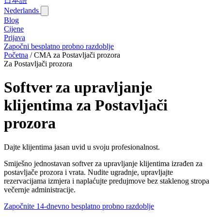
日本語
Nederlands
Blog‎
Cijene
Prijava
Započni besplatno probno razdoblje
Početna
/
CMA za Postavljači prozora
Za Postavljači prozora
Softver za upravljanje
klijentima za Postavljači
prozora
Dajte klijentima jasan uvid u svoju profesionalnost.
Smiješno jednostavan softver za upravljanje klijentima izrađen za
postavljače prozora i vrata. Nudite ugradnje, upravljajte
rezervacijama izmjera i naplaćujte predujmove bez staklenog stropa
večernje administracije.
Započnite 14-dnevno besplatno probno razdoblje