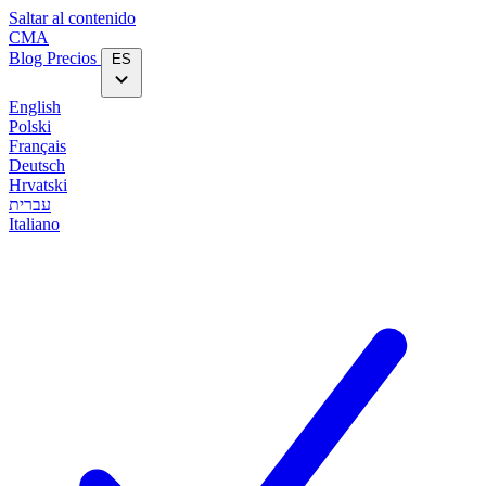
Saltar al contenido
CMA
Blog‎
Precios
ES
English
Polski
Français
Deutsch
Hrvatski
עברית
Italiano