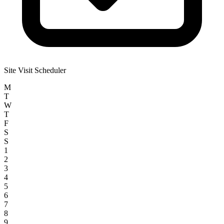
Site Visit Scheduler
M
T
W
T
F
S
S
1
2
3
4
5
6
7
8
9