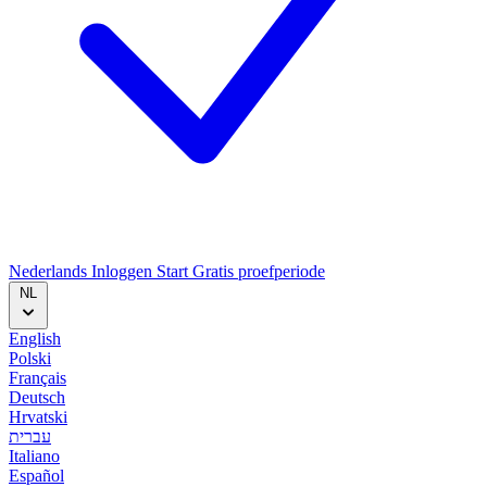
Nederlands
Inloggen
Start
Gratis proefperiode
NL
English
Polski
Français
Deutsch
Hrvatski
עברית
Italiano
Español