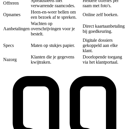
Spreadsheets met
Heldere offertes per
Offreren
verwarrende raamcodes.
raam met foto's.
Heen-en-weer bellen om
Opnames
Online zelf boeken.
een bezoek af te spreken.
Wachten op
Direct kaartaanbetaling
Aanbetalingen
overschrijvingen voor je
bij goedkeuring.
bestelt.
Digitale dossiers
Specs
Maten op stukjes papier.
gekoppeld aan elke
klant.
Klanten die je gegevens
Doorlopende toegang
Nazorg
kwijtraken.
via het klantportaal.