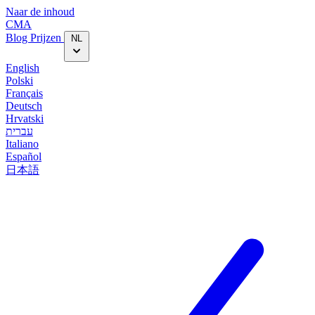
Naar de inhoud
CMA
Blog‎
Prijzen
NL
English
Polski
Français
Deutsch
Hrvatski
עברית
Italiano
Español
日本語