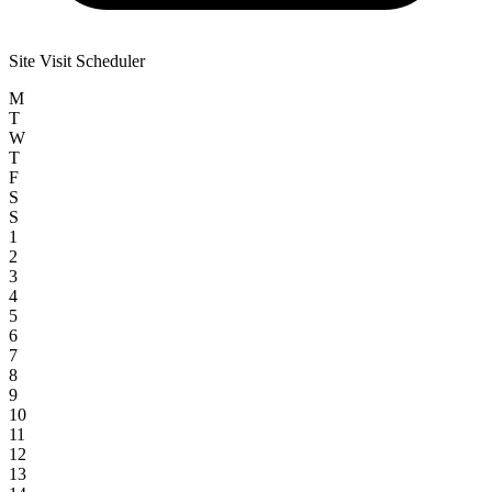
Site Visit Scheduler
M
T
W
T
F
S
S
1
2
3
4
5
6
7
8
9
10
11
12
13