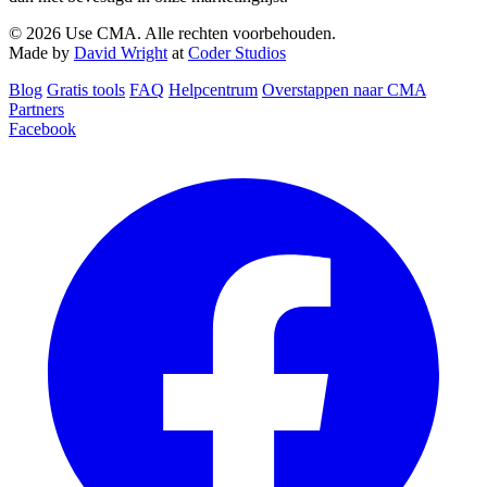
© 2026 Use CMA. Alle rechten voorbehouden.
Made by
David Wright
at
Coder Studios
Blog‎
Gratis tools
FAQ
Helpcentrum
Overstappen naar CMA
Partners
Facebook