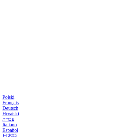
Polski
Français
Deutsch
Hrvatski
עברית
Italiano
Español
日本語