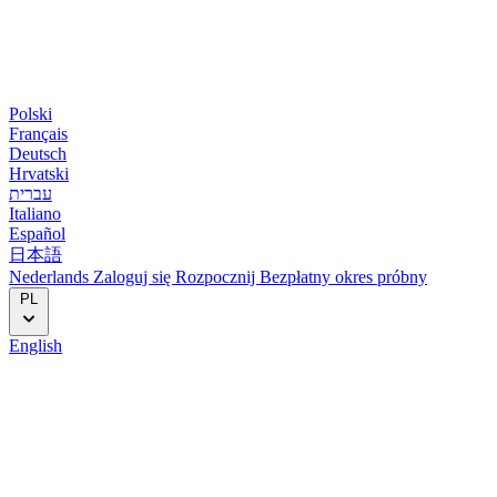
Polski
Français
Deutsch
Hrvatski
עברית
Italiano
Español
日本語
Nederlands
Zaloguj się
Rozpocznij
Bezpłatny okres próbny
PL
English