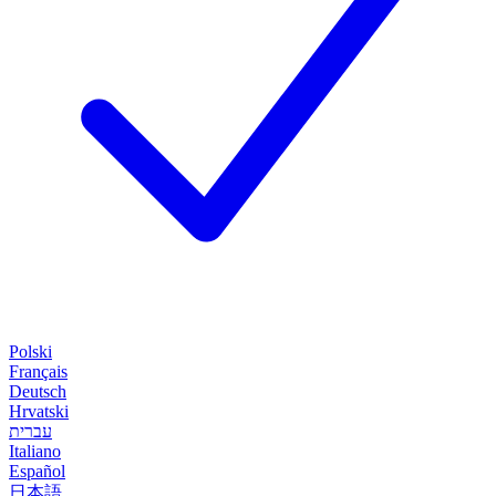
Polski
Français
Deutsch
Hrvatski
עברית
Italiano
Español
日本語