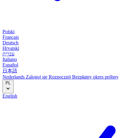
Polski
Français
Deutsch
Hrvatski
עברית
Italiano
Español
日本語
Nederlands
Zaloguj się
Rozpocznij
Bezpłatny okres próbny
PL
English