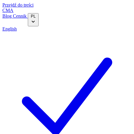
Przejdź do treści
CMA
Blog‎
Cennik
PL
English