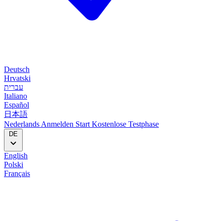
Deutsch
Hrvatski
עברית
Italiano
Español
日本語
Nederlands
Anmelden
Start
Kostenlose Testphase
DE
English
Polski
Français