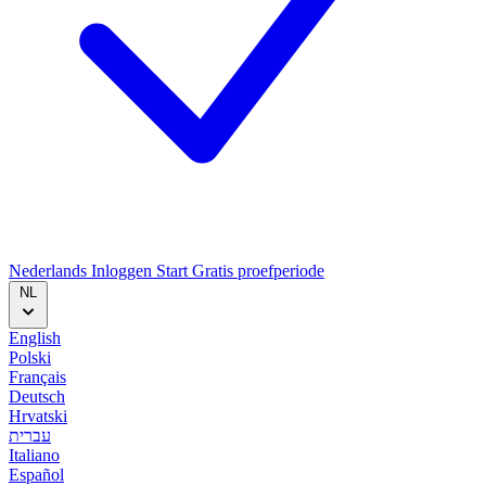
Nederlands
Inloggen
Start
Gratis proefperiode
NL
English
Polski
Français
Deutsch
Hrvatski
עברית
Italiano
Español