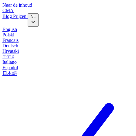
Naar de inhoud
CMA
Blog‎
Prijzen
NL
English
Polski
Français
Deutsch
Hrvatski
עברית
Italiano
Español
日本語