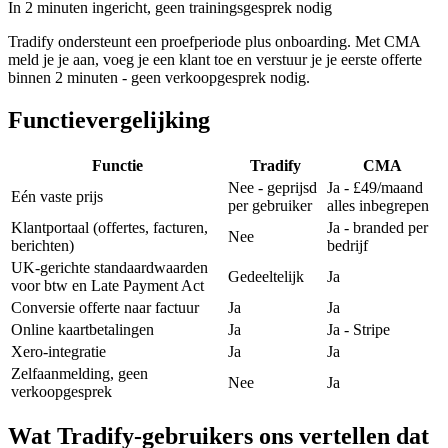
In 2 minuten ingericht, geen trainingsgesprek nodig
Tradify ondersteunt een proefperiode plus onboarding. Met CMA
meld je je aan, voeg je een klant toe en verstuur je je eerste offerte
binnen 2 minuten - geen verkoopgesprek nodig.
Functievergelijking
Functie
Tradify
CMA‎
Nee - geprijsd
Ja - £49/maand
Eén vaste prijs
per gebruiker
alles inbegrepen
Klantportaal (offertes, facturen,
Ja - branded per
Nee
berichten)
bedrijf
UK-gerichte standaardwaarden
Gedeeltelijk
Ja
voor btw en Late Payment Act
Conversie offerte naar factuur
Ja
Ja
Online kaartbetalingen
Ja
Ja - Stripe
Xero-integratie
Ja
Ja
Zelfaanmelding, geen
Nee
Ja
verkoopgesprek
Wat Tradify-gebruikers ons vertellen dat