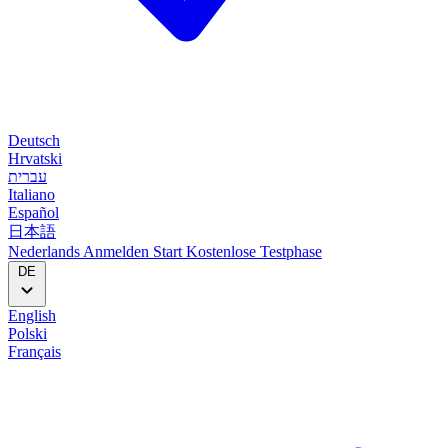
Deutsch
Hrvatski
עברית
Italiano
Español
日本語
Nederlands
Anmelden
Start
Kostenlose Testphase
DE
English
Polski
Français