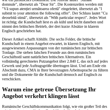
domnule", übersetzt als "Dear Sir". Die Kostenzeilen werden mit
"Vă supun atenției următoarea ofertă" eingeleitet, übersetzt als "I
submit to your attention the following offer". Der Schluss lautet "Cu
deosebită stimă", übersetzt als "With particular respect". Jedes Wort
ist richtig; die Kundschaft liest es als kühl und leicht daneben und
nimmt den britischen Betrieb, der drei kurze Absätze in klarem
Englisch geschrieben hat.
Dieser Artikel schafft Abhilfe. Die sechs Felder, die britische
Kundschaft in einem Angebot erwartet, in klarem Englisch, mit
ausgewiesenen Anpassungen von der rumänischen zur britischen
Tonlage. Die sieben falschen Freunde aus dem rumänischen
Geschäftsstil samt natürlichen britischen Alternativen. Ein
vollständig gerechnetes Putzangebot über 2.840 £, das sich auf jedes
Gewerk und jede Auftragsgröße übertragen lässt. Und am Ende ein
Abschnitt dazu, CMA in Ihrer bevorzugten Arbeitssprache zu führen
und die Dokumente für die Kundschaft dennoch auf Englisch zu
verschicken.
Warum eine getreue Übersetzung Ihr
Angebot verkehrt klingen lässt
Rumänische Geschäftskommunikation folgt, wie ein großer Teil des