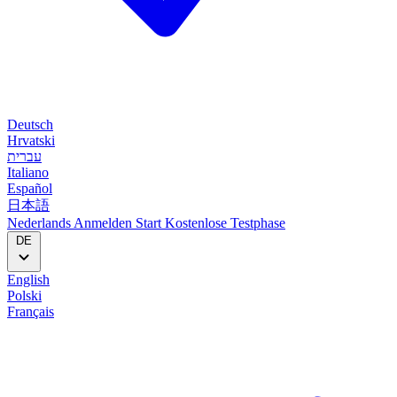
Deutsch
Hrvatski
עברית
Italiano
Español
日本語
Nederlands
Anmelden
Start
Kostenlose Testphase
DE
English
Polski
Français