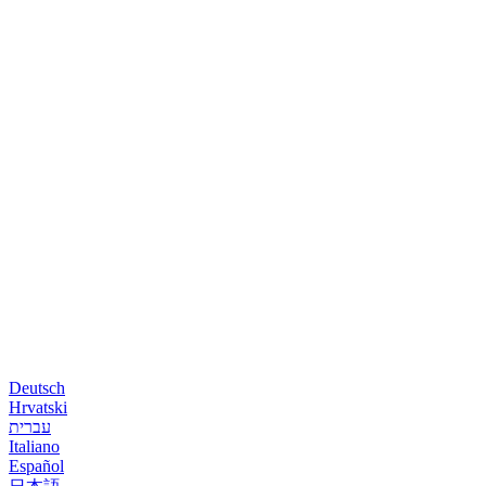
Deutsch
Hrvatski
עברית
Italiano
Español