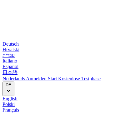
Deutsch
Hrvatski
עברית
Italiano
Español
日本語
Nederlands
Anmelden
Start
Kostenlose Testphase
DE
English
Polski
Français