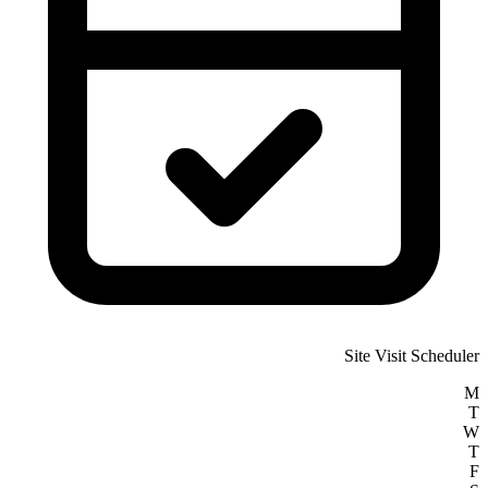
Site Visit Scheduler
M
T
W
T
F