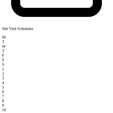
Site Visit Scheduler
M
T
W
T
F
S
S
1
2
3
4
5
6
7
8
9
10