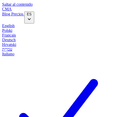
Saltar al contenido
CMA
Blog‎
Precios
ES
English
Polski
Français
Deutsch
Hrvatski
עברית
Italiano