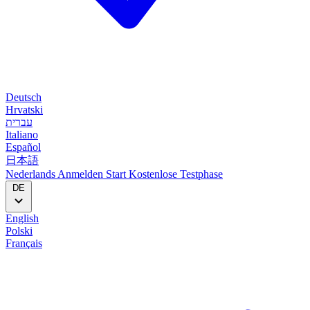
Deutsch
Hrvatski
עברית
Italiano
Español
日本語
Nederlands
Anmelden
Start
Kostenlose Testphase
DE
English
Polski
Français