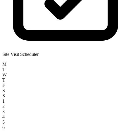
Site Visit Scheduler
M
T
W
T
F
S
S
1
2
3
4
5
6