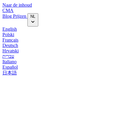
Naar de inhoud
CMA
Blog‎
Prijzen
NL
English
Polski
Français
Deutsch
Hrvatski
עברית
Italiano
Español
日本語