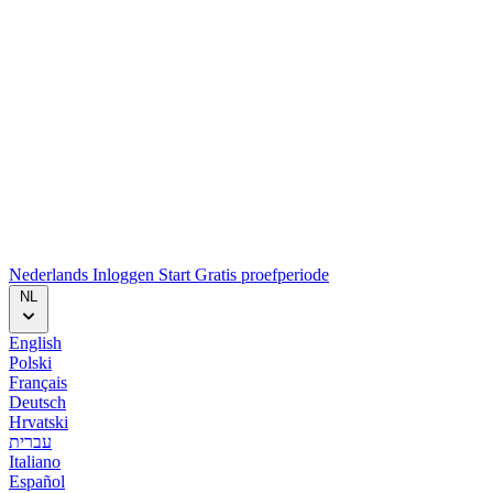
Nederlands
Inloggen
Start
Gratis proefperiode
NL
English
Polski
Français
Deutsch
Hrvatski
עברית
Italiano
Español