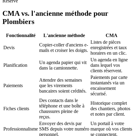
Réservé
CMA vs. l'ancienne méthode pour
Plombiers
Fonctionnalité
L'ancienne méthode
CMA‎
Listes de pièces
Copier-coller d'anciens e-
Devis
enregistrées et taux
mails et croiser les doigts.
horaires en un clic.
Un agenda en ligne
Un agenda papier qui vit
Planification
dans lequel vos
dans la camionnette.
clients réservent.
Paiements par carte
Attendre des semaines
instantanés via un
Paiements
que les virements
encaissement
bancaires soient crédités.
sécurisé.
Des contacts dans le
Historique complet
téléphone et une boîte à
Fiches clients
des chantiers, photos
chaussures pleine de
et notes par client.
reçus.
Envoyer des devis par
Un portail à votre
Professionnalisme
SMS depuis votre numéro
marque où vos clients
personnel.
se connectent.