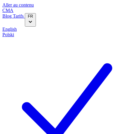
Aller au contenu
CMA
Blog‎
Tarifs
FR
English
Polski