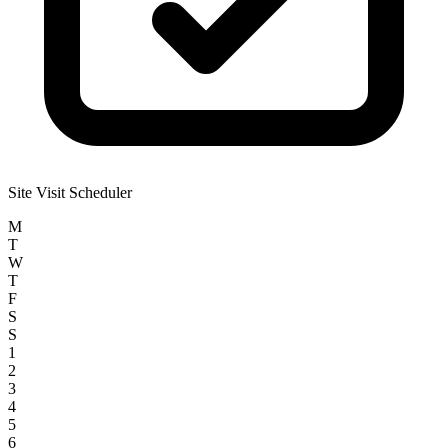
Site Visit Scheduler
M
T
W
T
F
S
S
1
2
3
4
5
6