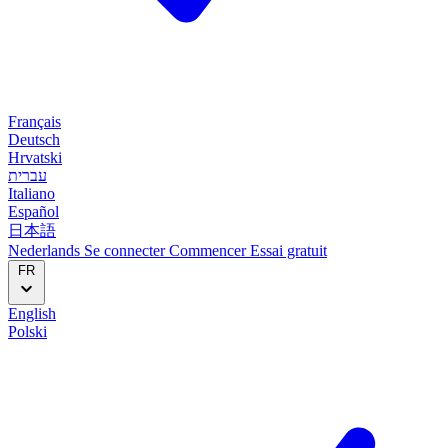
Français
Deutsch
Hrvatski
עברית
Italiano
Español
日本語
Nederlands
Se connecter
Commencer
Essai gratuit
FR
English
Polski