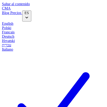
Saltar al contenido
CMA
Blog‎
Precios
ES
English
Polski
Français
Deutsch
Hrvatski
עברית
Italiano