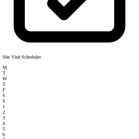
Site Visit Scheduler
M
T
W
T
F
S
S
1
2
3
4
5
6