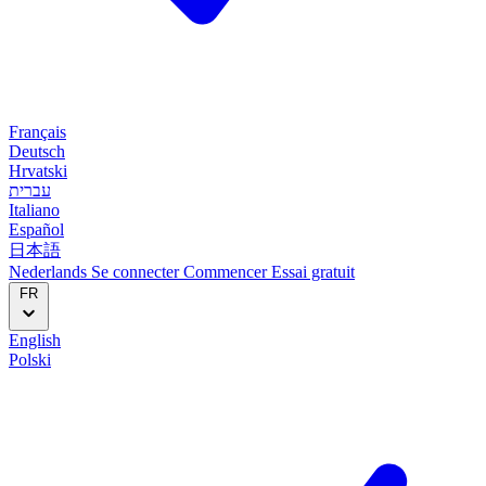
Français
Deutsch
Hrvatski
עברית
Italiano
Español
日本語
Nederlands
Se connecter
Commencer
Essai gratuit
FR
English
Polski