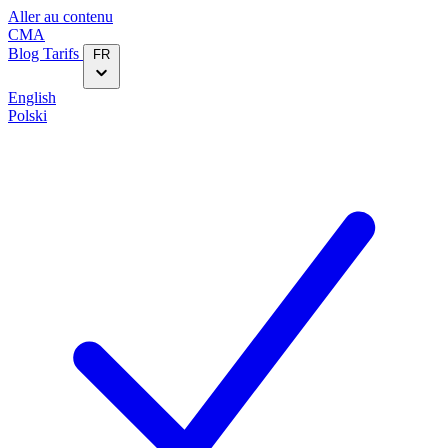
Aller au contenu
CMA
Blog‎
Tarifs
FR
English
Polski