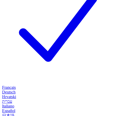
Français
Deutsch
Hrvatski
עברית
Italiano
Español
日本語