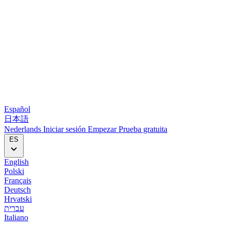
Español
日本語
Nederlands
Iniciar sesión
Empezar
Prueba gratuita
ES
English
Polski
Français
Deutsch
Hrvatski
עברית
Italiano