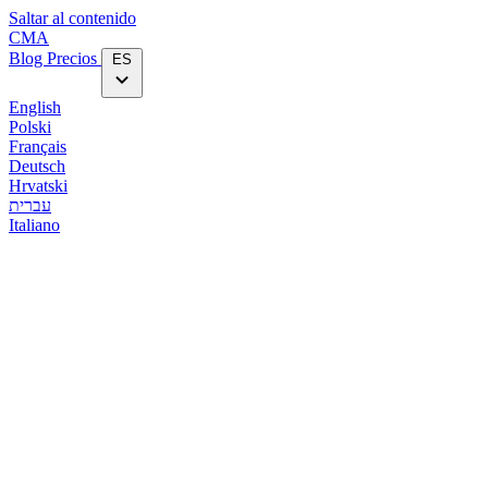
Saltar al contenido
CMA
Blog‎
Precios
ES
English
Polski
Français
Deutsch
Hrvatski
עברית
Italiano