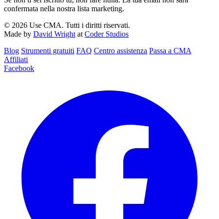
confermata nella nostra lista marketing.
© 2026 Use CMA. Tutti i diritti riservati.
Made by
David Wright
at
Coder Studios
Blog‎
Strumenti gratuiti
FAQ
Centro assistenza
Passa a CMA
Affiliati
Facebook