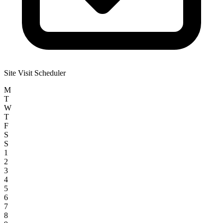
Site Visit Scheduler
M
T
W
T
F
S
S
1
2
3
4
5
6
7
8