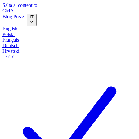
Salta al contenuto
CMA
Blog‎
Prezzi
IT
English
Polski
Français
Deutsch
Hrvatski
עברית