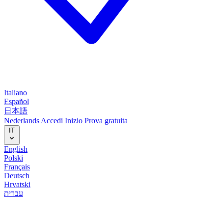
Italiano
Español
日本語
Nederlands
Accedi
Inizio
Prova gratuita
IT
English
Polski
Français
Deutsch
Hrvatski
עברית