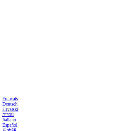
Français
Deutsch
Hrvatski
עברית
Italiano
Español
日本語