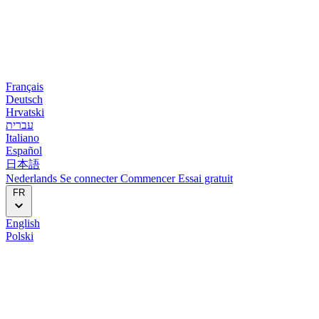
Français
Deutsch
Hrvatski
עברית
Italiano
Español
日本語
Nederlands
Se connecter
Commencer
Essai gratuit
FR
English
Polski