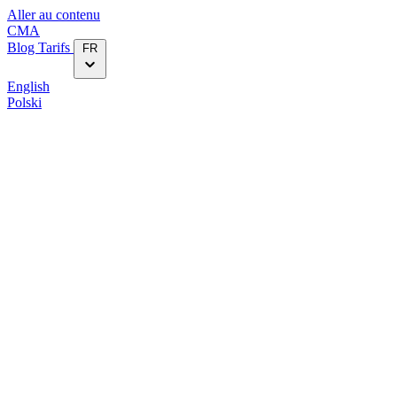
Aller au contenu
CMA
Blog‎
Tarifs
FR
English
Polski