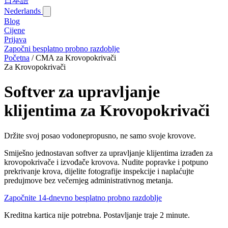
日本語
Nederlands
Blog‎
Cijene
Prijava
Započni besplatno probno razdoblje
Početna
/
CMA za Krovopokrivači
Za Krovopokrivači
Softver za upravljanje
klijentima za Krovopokrivači
Držite svoj posao vodonepropusno, ne samo svoje krovove.
Smiješno jednostavan softver za upravljanje klijentima izrađen za
krovopokrivače i izvođače krovova. Nudite popravke i potpuno
prekrivanje krova, dijelite fotografije inspekcije i naplaćujte
predujmove bez večernjeg administrativnog metanja.
Započnite 14-dnevno besplatno probno razdoblje
Kreditna kartica nije potrebna. Postavljanje traje 2 minute.