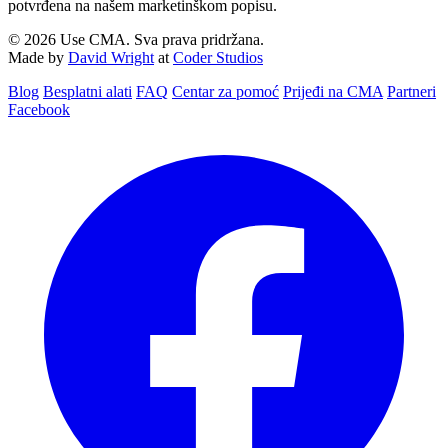
potvrđena na našem marketinškom popisu.
© 2026 Use CMA. Sva prava pridržana.
Made by
David Wright
at
Coder Studios
Blog‎
Besplatni alati
FAQ
Centar za pomoć
Prijeđi na CMA
Partneri
Facebook