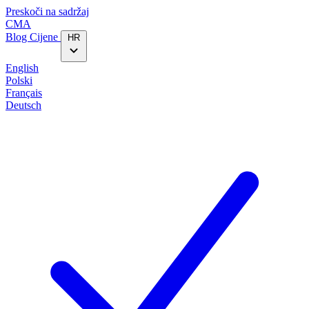
Preskoči na sadržaj
CMA
Blog‎
Cijene
HR
English
Polski
Français
Deutsch