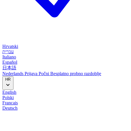
Hrvatski
עברית
Italiano
Español
日本語
Nederlands
Prijava
Počni
Besplatno probno razdoblje
HR
English
Polski
Français
Deutsch