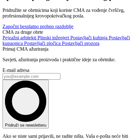
Pridružite se obrtnicima koji koriste CMA za vođenje čvršćeg,
profesionalnijeg krovopokrivačkog posla.
Započni besplatno probno razdoblje
CMA za druge obrte
Pejzažni arhitekti
Plinski inženjeri
Postavljači kuhinja
Postavljači
kupaonica
Postavljači pločica
Postavljači prozora
Primaj CMA ažuriranja
Savjeti, ažuriranja proizvoda i praktične ideje za obrtnike.
E-mail adresa
Pridruži se newsletteru
Ako se niste sami prijavili, ne radite ništa. Vaša e-pošta neće biti