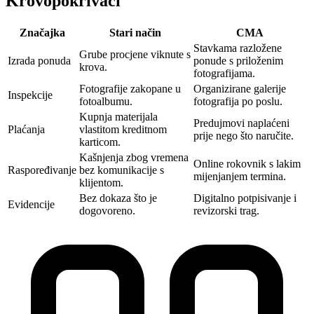
Krovopokrivači
Značajka
Stari način
CMA‎
Stavkama razložene
Grube procjene viknute s
Izrada ponuda
ponude s priloženim
krova.
fotografijama.
Fotografije zakopane u
Organizirane galerije
Inspekcije
fotoalbumu.
fotografija po poslu.
Kupnja materijala
Predujmovi naplaćeni
Plaćanja
vlastitom kreditnom
prije nego što naručite.
karticom.
Kašnjenja zbog vremena
Online rokovnik s lakim
Raspoređivanje
bez komunikacije s
mijenjanjem termina.
klijentom.
Bez dokaza što je
Digitalno potpisivanje i
Evidencije
dogovoreno.
revizorski trag.