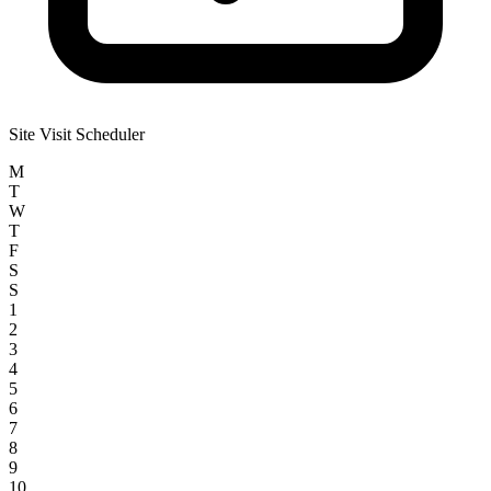
Site Visit Scheduler
M
T
W
T
F
S
S
1
2
3
4
5
6
7
8
9
10