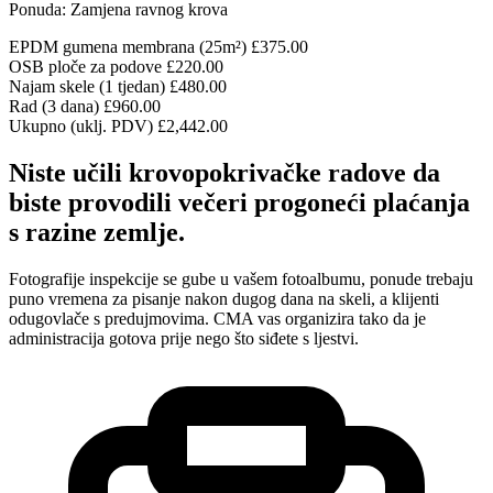
Ponuda: Zamjena ravnog krova
EPDM gumena membrana (25m²)
£375.00
OSB ploče za podove
£220.00
Najam skele (1 tjedan)
£480.00
Rad (3 dana)
£960.00
Ukupno (uklj. PDV)
£2,442.00
Niste učili krovopokrivačke radove da
biste provodili večeri progoneći plaćanja
s razine zemlje.
Fotografije inspekcije se gube u vašem fotoalbumu, ponude trebaju
puno vremena za pisanje nakon dugog dana na skeli, a klijenti
odugovlače s predujmovima. CMA vas organizira tako da je
administracija gotova prije nego što siđete s ljestvi.