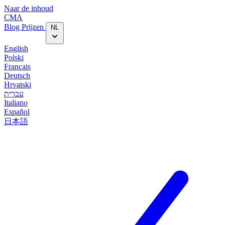
Naar de inhoud
CMA
Blog‎
Prijzen
NL
English
Polski
Français
Deutsch
Hrvatski
עברית
Italiano
Español
日本語