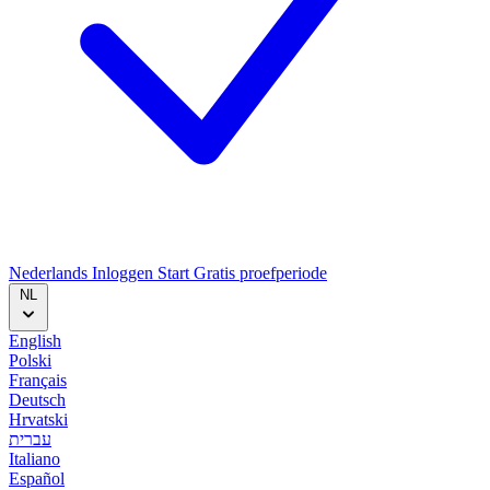
Nederlands
Inloggen
Start
Gratis proefperiode
NL
English
Polski
Français
Deutsch
Hrvatski
עברית
Italiano
Español