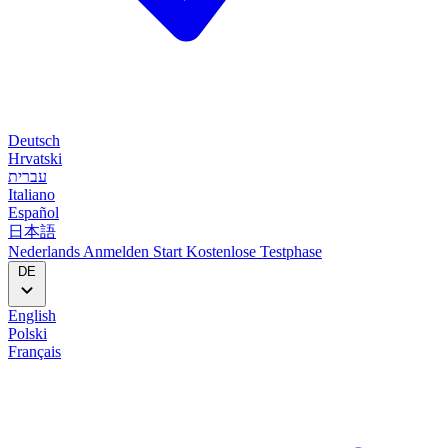
Deutsch
Hrvatski
עברית
Italiano
Español
日本語
Nederlands
Anmelden
Start
Kostenlose Testphase
DE
English
Polski
Français