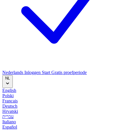
Nederlands
Inloggen
Start
Gratis proefperiode
NL
English
Polski
Français
Deutsch
Hrvatski
עברית
Italiano
Español