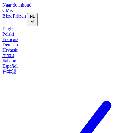
Naar de inhoud
CMA
Blog‎
Prijzen
NL
English
Polski
Français
Deutsch
Hrvatski
עברית
Italiano
Español
日本語