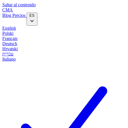
Saltar al contenido
CMA
Blog‎
Precios
ES
English
Polski
Français
Deutsch
Hrvatski
עברית
Italiano