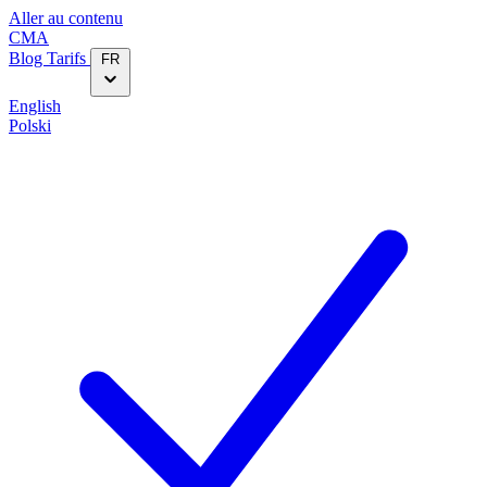
Aller au contenu
CMA
Blog‎
Tarifs
FR
English
Polski