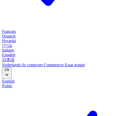
Français
Deutsch
Hrvatski
עברית
Italiano
Español
日本語
Nederlands
Se connecter
Commencer
Essai gratuit
FR
English
Polski