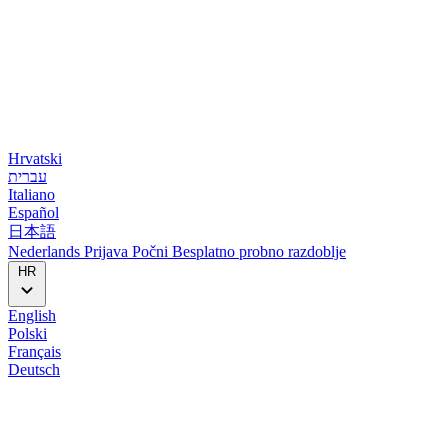
Hrvatski
עברית
Italiano
Español
日本語
Nederlands
Prijava
Počni
Besplatno probno razdoblje
HR
English
Polski
Français
Deutsch