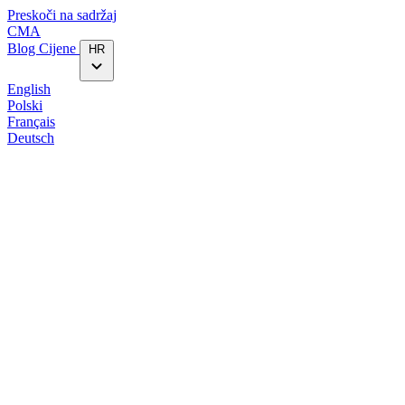
Preskoči na sadržaj
CMA
Blog‎
Cijene
HR
English
Polski
Français
Deutsch