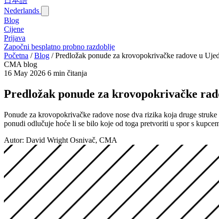
日本語
Nederlands
Blog‎
Cijene
Prijava
Započni besplatno probno razdoblje
Početna
/
Blog‎
/
Predložak ponude za krovopokrivačke radove u Ujedin
CMA blog
16 May 2026
6 min čitanja
Predložak ponude za krovopokrivačke rado
Ponude za krovopokrivačke radove nose dva rizika koja druge struke 
ponudi odlučuje hoće li se bilo koje od toga pretvoriti u spor s kupcem
Autor: David Wright
Osnivač, CMA