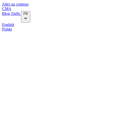
Aller au contenu
CMA
Blog‎
Tarifs
FR
English
Polski