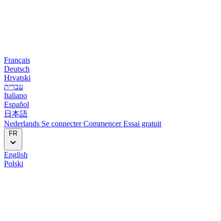
Français
Deutsch
Hrvatski
עברית
Italiano
Español
日本語
Nederlands
Se connecter
Commencer
Essai gratuit
FR
English
Polski