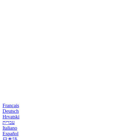
Français
Deutsch
Hrvatski
עברית
Italiano
Español
日本語