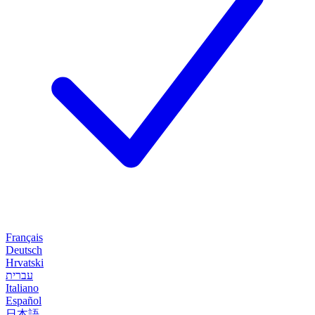
Français
Deutsch
Hrvatski
עברית
Italiano
Español
日本語