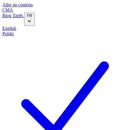
Aller au contenu
CMA
Blog‎
Tarifs
FR
English
Polski