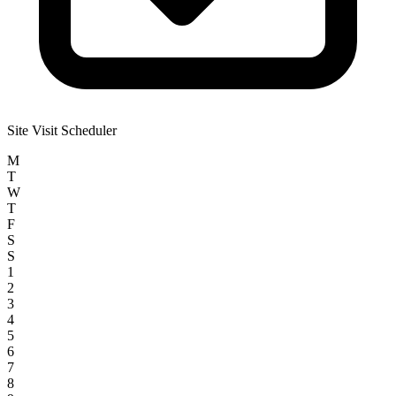
Site Visit Scheduler
M
T
W
T
F
S
S
1
2
3
4
5
6
7
8