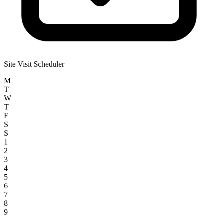
Site Visit Scheduler
M
T
W
T
F
S
S
1
2
3
4
5
6
7
8
9