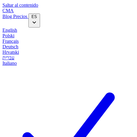
Saltar al contenido
CMA
Blog‎
Precios
ES
English
Polski
Français
Deutsch
Hrvatski
עברית
Italiano