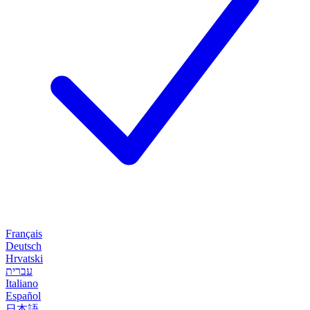
Français
Deutsch
Hrvatski
עברית
Italiano
Español
日本語