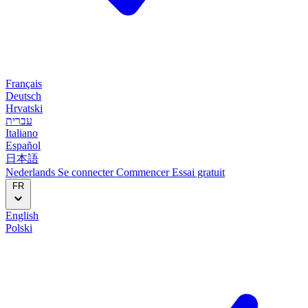
Français
Deutsch
Hrvatski
עברית
Italiano
Español
日本語
Nederlands
Se connecter
Commencer
Essai gratuit
FR
English
Polski