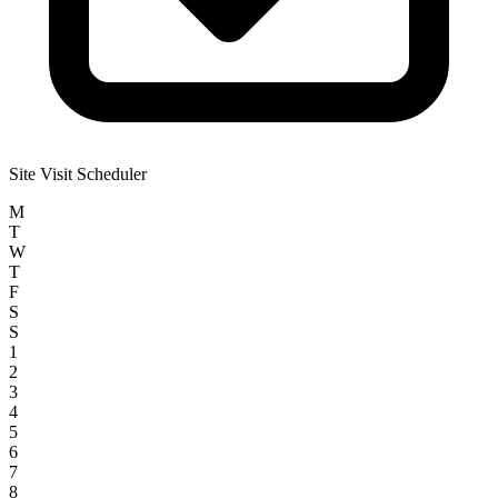
Site Visit Scheduler
M
T
W
T
F
S
S
1
2
3
4
5
6
7
8