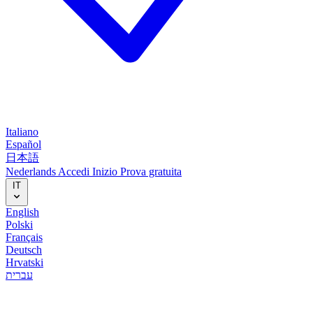
Italiano
Español
日本語
Nederlands
Accedi
Inizio
Prova gratuita
IT
English
Polski
Français
Deutsch
Hrvatski
עברית