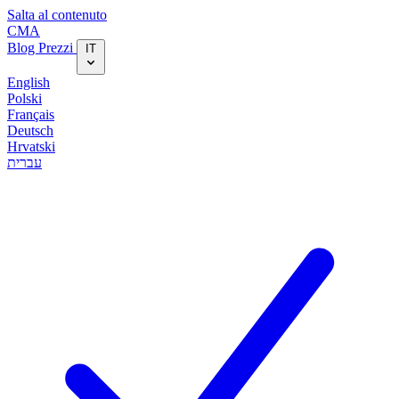
Salta al contenuto
CMA
Blog‎
Prezzi
IT
English
Polski
Français
Deutsch
Hrvatski
עברית