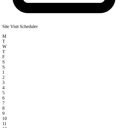
Site Visit Scheduler
M
T
W
T
F
S
S
1
2
3
4
5
6
7
8
9
10
11