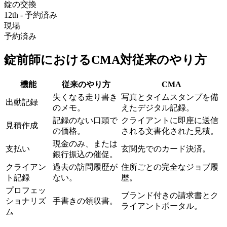
錠の交換
12th - 予約済み
現場
予約済み
錠前師におけるCMA対従来のやり方
機能
従来のやり方
CMA‎
失くなる走り書き
写真とタイムスタンプを備
出動記録
のメモ。
えたデジタル記録。
記録のない口頭で
クライアントに即座に送信
見積作成
の価格。
される文書化された見積。
現金のみ、または
支払い
玄関先でのカード決済。
銀行振込の催促。
クライアン
過去の訪問履歴が
住所ごとの完全なジョブ履
ト記録
ない。
歴。
プロフェッ
ブランド付きの請求書とク
ショナリズ
手書きの領収書。
ライアントポータル。
ム