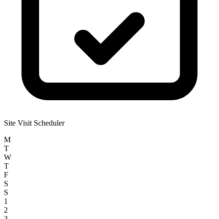
Site Visit Scheduler
M
T
W
T
F
S
S
1
2
3