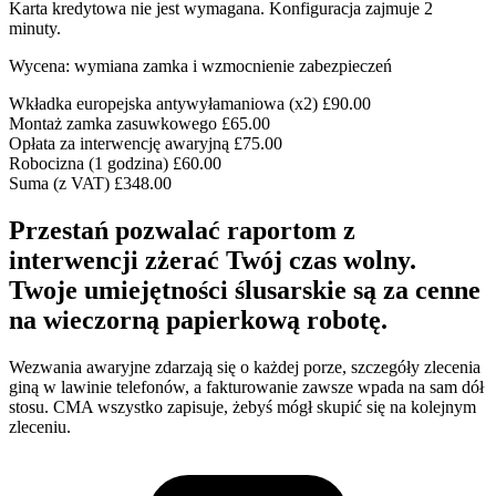
Karta kredytowa nie jest wymagana. Konfiguracja zajmuje 2
minuty.
Wycena: wymiana zamka i wzmocnienie zabezpieczeń
Wkładka europejska antywyłamaniowa (x2)
£90.00
Montaż zamka zasuwkowego
£65.00
Opłata za interwencję awaryjną
£75.00
Robocizna (1 godzina)
£60.00
Suma (z VAT)
£348.00
Przestań pozwalać raportom z
interwencji zżerać Twój czas wolny.
Twoje umiejętności ślusarskie są za cenne
na wieczorną papierkową robotę.
Wezwania awaryjne zdarzają się o każdej porze, szczegóły zlecenia
giną w lawinie telefonów, a fakturowanie zawsze wpada na sam dół
stosu. CMA wszystko zapisuje, żebyś mógł skupić się na kolejnym
zleceniu.