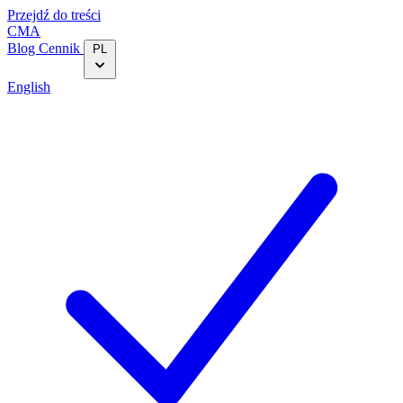
Przejdź do treści
CMA
Blog‎
Cennik
PL
English