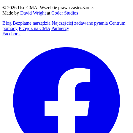
© 2026 Use CMA. Wszelkie prawa zastrzeżone.
Made by
David Wright
at
Coder Studios
Blog‎
Bezpłatne narzędzia
Najczęściej zadawane pytania
Centrum
pomocy
Przejdź na CMA
Partnerzy
Facebook