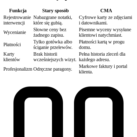
Funkcja
Stary sposób
CMA‎
Rejestrowanie
Nabazgrane notatki,
Cyfrowe karty ze zdjęciami
interwencji
które się gubią.
i datownikami.
Słowne ceny bez
Pisemne wyceny wysyłane
Wycenianie
żadnego zapisu.
klientowi natychmiast.
Tylko gotówka albo
Płatności kartą w progu
Płatności
ściganie przelewów.
domu.
Karty
Brak historii
Pełna historia zleceń dla
klientów
wcześniejszych wizyt.
każdego adresu.
Markowe faktury i portal
Profesjonalizm
Odręczne paragony.
klienta.