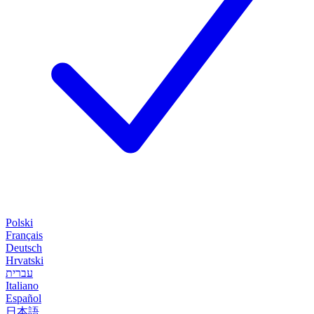
Polski
Français
Deutsch
Hrvatski
עברית
Italiano
Español
日本語