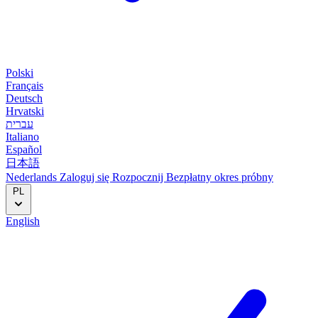
Polski
Français
Deutsch
Hrvatski
עברית
Italiano
Español
日本語
Nederlands
Zaloguj się
Rozpocznij
Bezpłatny okres próbny
PL
English