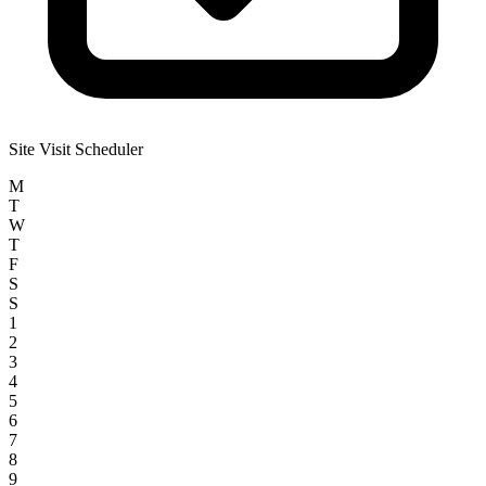
Site Visit Scheduler
M
T
W
T
F
S
S
1
2
3
4
5
6
7
8
9