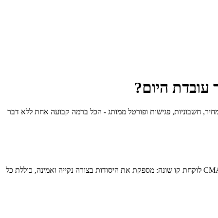
ן בכל יום: לקוחות, הצעות מחיר, חשבוניות, פגישות ופורטל ממותג - הכל ברמה קבועה אחת ללא דבר
VioTrade היא שחקנית חדשה יותר שנבנתה בבריטניה ונשענת חזק על בינה מלאכותית - הצעת מחיר מהערות עבודה, חשבוניות קוליות, תמחור חכם. CMA לוקחת קו שונה: מספקת את היסודות בצורה נקייה ואמינה, כוללת כל