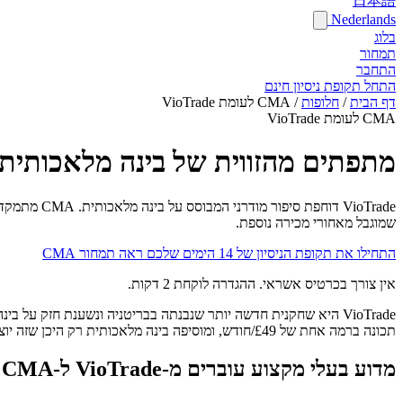
日本語
Nederlands
בלוג
תמחור
התחבר
התחל תקופת ניסיון חינם
דף הבית
/
חלופות
/
CMA לעומת VioTrade
CMA לעומת VioTrade
מתפתים מהזווית של בינה מלאכותית ב-VioTrade אבל רוצים תוכנה שכבר עובדת 
VioTrade ד
שמוגבל מאחורי מכירה נוספת.
התחילו את תקופת הניסיון של 14 הימים שלכם
ראה תמחור CMA
אין צורך בכרטיס אשראי. ההגדרה לוקחת 2 דקות.
תכונה ברמה אחת של £49/חודש, ומוסיפה בינה מלאכותית רק היכן שזה יוצר ערך יומיומי אמיתי במקום כתכונה שיווקית מרכזית.
מדוע בעלי מקצוע עוברים מ-VioTrade ל-CMA