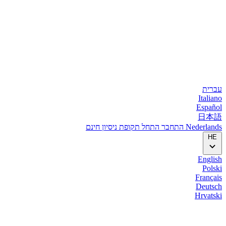
עברית
Italiano
Español
日本語
Nederlands
התחבר
התחל
תקופת ניסיון חינם
HE
English
Polski
Français
Deutsch
Hrvatski