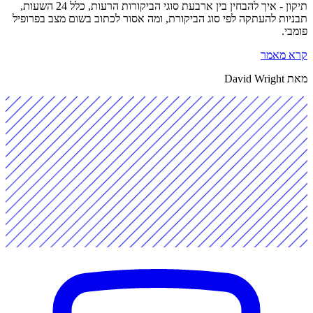
תיקון - איך להבחין בין ארבעת סוגי הביקורות הרעות, כלל 24 השעות,
תבניות להעתקה לפי סוג הביקורת, ומה אסור לכתוב בשום מצב בפרופיל
פומבי.
קרא מאמר
מאת David Wright