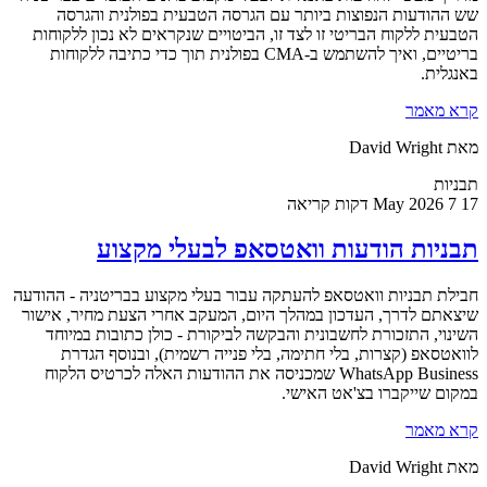
שש ההודעות הנפוצות ביותר עם הגרסה הטבעית בפולנית והגרסה
הטבעית ללקוח הבריטי זו לצד זו, הביטויים שנקראים לא נכון ללקוחות
בריטיים, ואיך להשתמש ב-CMA בפולנית תוך כדי כתיבה ללקוחות
באנגלית.
קרא מאמר
מאת David Wright
תבניות
17 May 2026
7 דקות קריאה
תבניות הודעות וואטסאפ לבעלי מקצוע
חבילת תבניות וואטסאפ להעתקה עבור בעלי מקצוע בבריטניה - ההודעה
שיצאתם לדרך, העדכון במהלך היום, המעקב אחרי הצעת מחיר, אישור
השינוי, התזכורת לחשבונית והבקשה לביקורת - כולן כתובות במיוחד
לוואטסאפ (קצרות, בלי חתימה, בלי פנייה רשמית), ובנוסף הגדרת
WhatsApp Business שמכניסה את ההודעות האלה לכרטיס הלקוח
במקום שייקברו בצ'אט האישי.
קרא מאמר
מאת David Wright